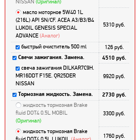
NISSAN
(Оригинал)
масло моторное 5W40 1L
(216L) API SN/CF. ACEA A3/B3/B4
5310 руб.
LUKOIL GENESIS SPECIAL
ADVANCE
(Аналог)
быстрый очиститель 500 ml
126 руб.
Свечи зажигания. Замена.
4510 руб.
свеча зажигания DILKAR7C9H.
MR16DDT F15E. QR25DER
9920 руб.
NISSAN
Тормозная жидкость. Замена.
2730 руб.
жидкость тормозная Brake
fluid DOT4 0.5L MOBIL
3300 руб.
(Оригинал)
жидкость тормозная Brake
1760 руб.
fluid DOT4 0.5L LUKOIL
(Аналог)