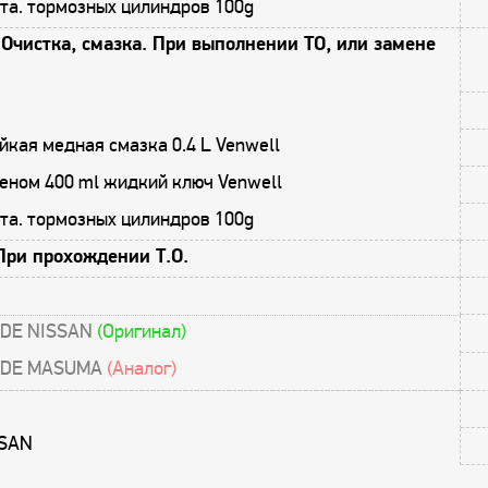
та. тормозных цилиндров 100g
Очистка, смазка. При выполнении ТО, или замене
кая медная смазка 0.4 L Venwell
еном 400 ml жидкий ключ Venwell
та. тормозных цилиндров 100g
При прохождении Т.О.
5DE NISSAN
(Оригинал)
25DE MASUMA
(Аналог)
SSAN