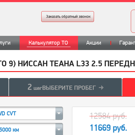
Заказать обратный звонок
луги
Калькулятор ТО
Акции
Гаран
ТО 9) НИССАН ТЕАНА L33 2.5 ПЕРЕ
2
ВЫБЕРИТЕ ПРОБЕГ
шаг
WD CVT
12584 руб.
11669 руб.
5000 км