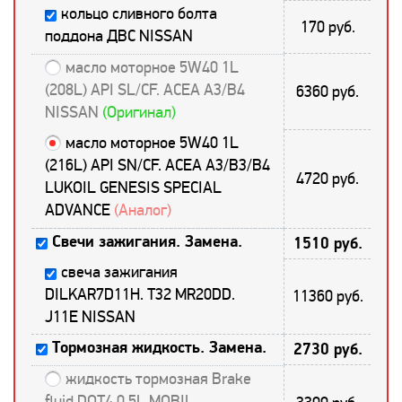
кольцо сливного болта
170 руб.
поддона ДВС NISSAN
масло моторное 5W40 1L
(208L) API SL/CF. ACEA A3/B4
6360 руб.
NISSAN
(Оригинал)
масло моторное 5W40 1L
(216L) API SN/CF. ACEA A3/B3/B4
4720 руб.
LUKOIL GENESIS SPECIAL
ADVANCE
(Аналог)
Свечи зажигания. Замена.
1510 руб.
свеча зажигания
DILKAR7D11H. T32 MR20DD.
11360 руб.
J11E NISSAN
Тормозная жидкость. Замена.
2730 руб.
жидкость тормозная Brake
fluid DOT4 0.5L MOBIL