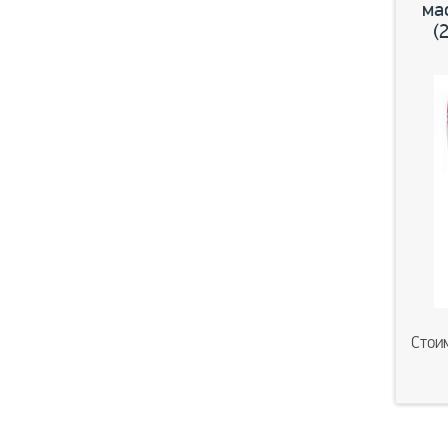
ма
(
Стои