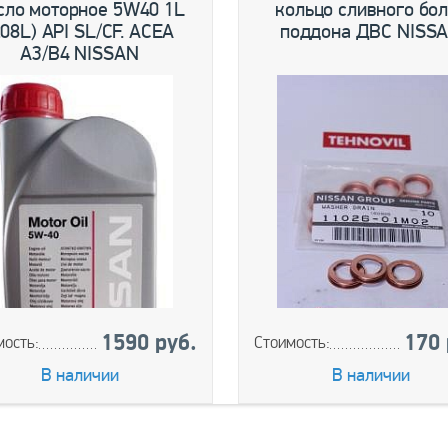
сло моторное 5W40 1L
кольцо сливного бол
208L) API SL/CF. ACEA
поддона ДВС NISS
A3/B4 NISSAN
1590 руб.
170 
мость:
Стоимость:
В наличии
В наличии