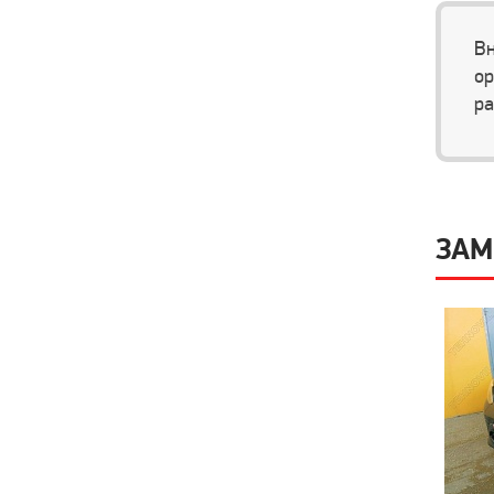
Вн
ор
ра
ЗАМ