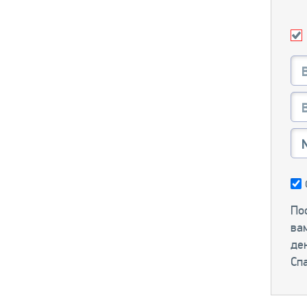
Пос
ва
ден
Сп