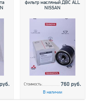
та
фильтр масляный ДВС ALL
фил
AN
NISSAN
J11E
руб.
760 руб.
Стоимость:
Стоимос
В наличии