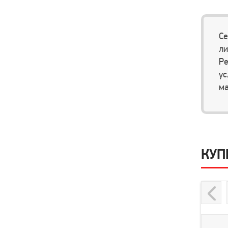
Се
ли
Ре
ус
ма
КУП
Previou