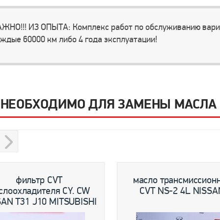
ЖНО!!! ИЗ ОПЫТА: Комплекс работ по обслуживанию вари
ждые 60000 км либо 4 года эксплуатации!
 НЕОБХОДИМО ДЛЯ ЗАМЕНЫ МАСЛА C
s
Next
фильтр CVT
масло трансмиссион
слоохладителя CY. CW
CVT NS-2 4L NISSA
AN T31 J10 MITSUBISHI