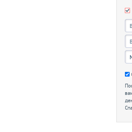
Пос
ва
ден
Сп