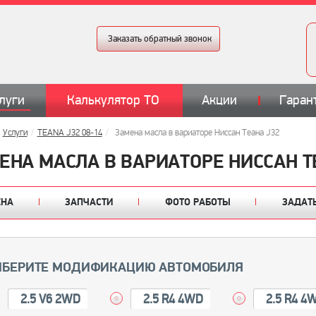
Заказать обратный звонок
луги
Калькулятор ТО
Акции
Гаран
Услуги
TEANA J32 08-14
Замена масла в вариаторе Ниссан Теана J32
ЕНА МАСЛА В ВАРИАТОРЕ НИССАН Т
ЕНА
ЗАПЧАСТИ
ФОТО РАБОТЫ
ЗАДАТ
БЕРИТЕ МОДИФИКАЦИЮ АВТОМОБИЛЯ
2.5 V6 2WD
2.5 R4 4WD
2.5 R4 4