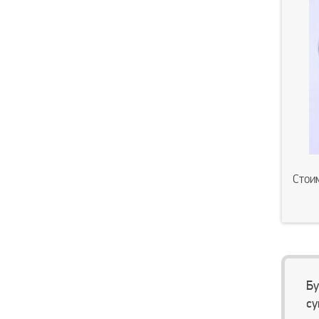
Стои
Бу
су