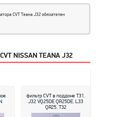
атора CVT Теана J32 обязателен
VT NISSAN TEANA J32
ное
фильтр CVT в поддоне T31.
прокла
N
J32 VQ25DE QR25DE. L33
CW. 
QR25. T32