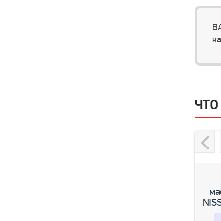
ВА
ка
ЧТО
Previou
ма
NISS